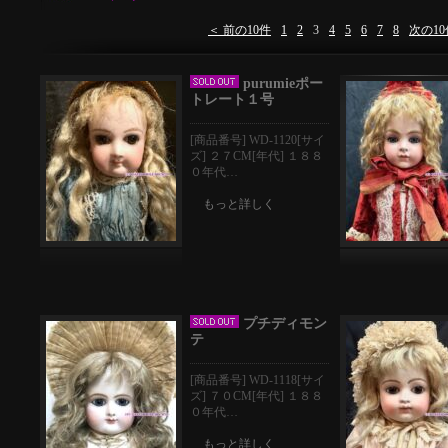
＜ 前の10件
1
2
3
4
5
6
7
8
次の10
purumieポー
トレート１号
[商品番号] WD-1120[サイ
ズ] ２７CM[年代] １８８
０年代…
もっと詳しく
プチディモン
テ
[商品番号] WD-1118[サイ
ズ] ７０CM[年代] １８８
０年代…
もっと詳しく