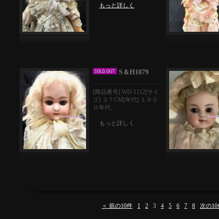
もっと詳しく
S＆H1079
[商品番号] WD-1112[サイ
ズ] ３７CM[年代] １９０
０年代…
もっと詳しく
＜ 前の10件
1
2
3
4
5
6
7
8
次の10