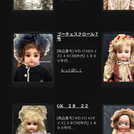
ゴーチェスクロール７
号
[商品番号] WD-1116[サイ
ズ] ４６CM[年代] １８９
０年代…
もっと詳しく
GK ２８ ２２
[商品番号] WD-111４[サ
イズ] ２８CM[年代] １８
９０年代…