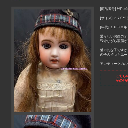
[商品番号] WD-49
[サイズ] ３７CM
[年代] １８８０年
愛らしいお顔の
残念ながら窯傷が
魅力的な子ですか
の子の持つキユー
アンティークのお
こちら
その他