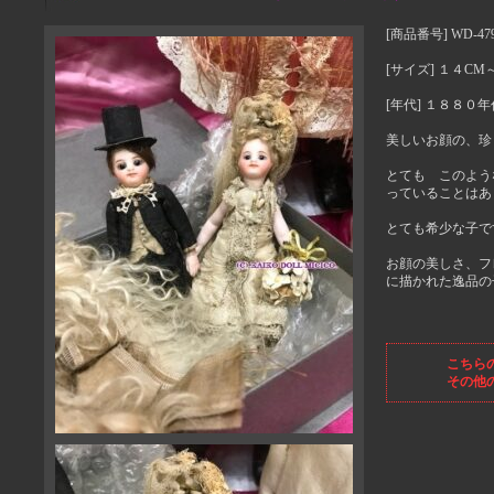
[商品番号] WD-47
[サイズ] １４C
[年代] １８８０年
美しいお顔の、珍
とても このよう
っていることはあ
とても希少な子で
お顔の美しさ、フ
に描かれた逸品の
こちら
その他