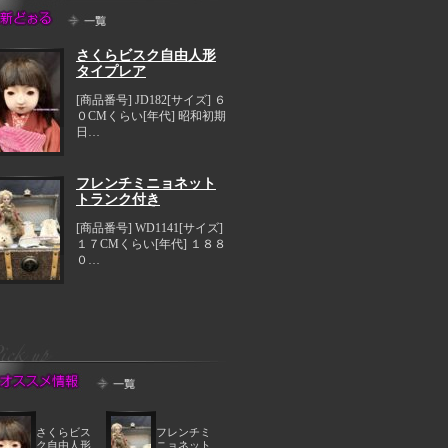
さくらビスク自由人形
タイプレア
[商品番号] JD182[サイズ] ６
０CMくらい[年代] 昭和初期
日…
フレンチミニョネット
トランク付き
[商品番号] WD1141[サイズ]
１７CMくらい[年代] １８８
０…
さくらビス
フレンチミ
ク自由人形
ニョネット