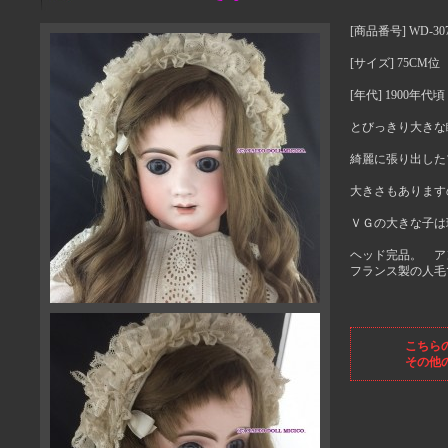
[商品番号] WD-30
[サイズ] 75CM位
[年代] 1900年代頃
とびっきり大きな
綺麗に張り出した
大きさもあります
ＶＧの大きな子は
ヘッド完品。 ア
フランス製の人毛
こちら
その他