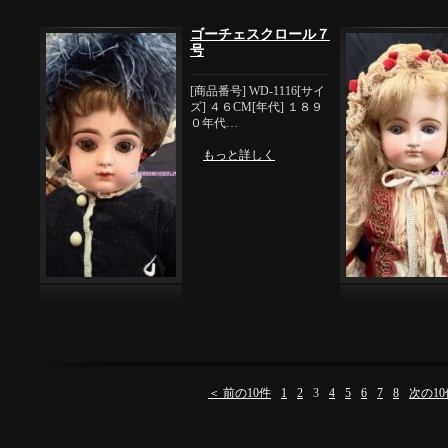
ゴーチェスクロール７
号
[商品番号] WD-1116[サイ
ズ] ４６CM[年代] １８９
０年代…
もっと詳しく
＜ 前の10件
1
2
3
4
5
6
7
8
次の10