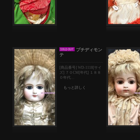
プチディモン
テ
[商品番号] WD-1118[サイ
ズ] ７０CM[年代] １８８
０年代…
もっと詳しく