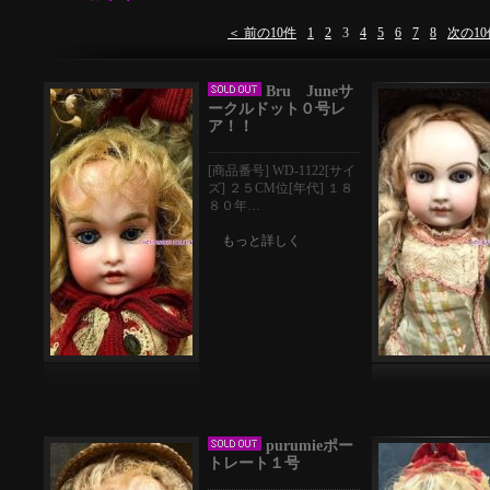
＜ 前の10件
1
2
3
4
5
6
7
8
次の10
Bru Juneサ
ークルドット０号レ
ア！！
[商品番号] WD-1122[サイ
ズ] ２５CM位[年代] １８
８０年…
もっと詳しく
purumieポー
トレート１号