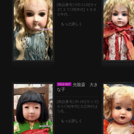
[商品番号] WD-1120[サイ
ズ] ２７CM[年代] １８８
０年代…
もっと詳しく
光龍斎 大き
な子
[商品番号] JD-181[サイズ]
９０CM[年代] 大正時代ま
つ毛…
もっと詳しく