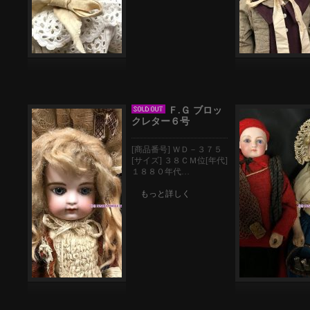
Ｆ.Ｇ ブロッ
クレター６号
[商品番号] ＷＤ－３７５
[サイズ] ３８ＣＭ位[年代]
１８８０年代…
もっと詳しく