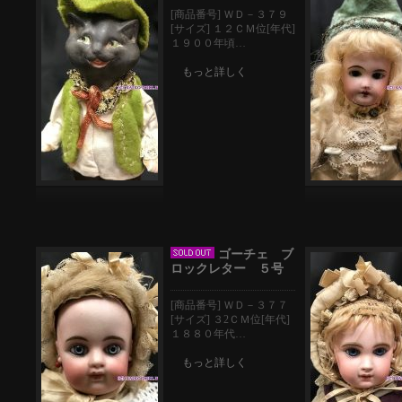
[商品番号] ＷＤ－３７９
[サイズ] １２ＣＭ位[年代]
１９００年頃…
もっと詳しく
ゴーチェ ブ
ロックレター ５号
[商品番号] ＷＤ－３７７
[サイズ] ３2ＣＭ位[年代]
１８８０年代…
もっと詳しく