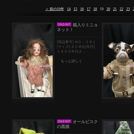
＜ 前の10件
14
15
16
17
18
19
20
21
22
23
箱入りミニョ
ネット！
[商品番号] ＷＤ－３８１
[サイズ] ８ＣＭ位[年代]
１９００年代オ…
もっと詳しく
オールビスク
の黒猫