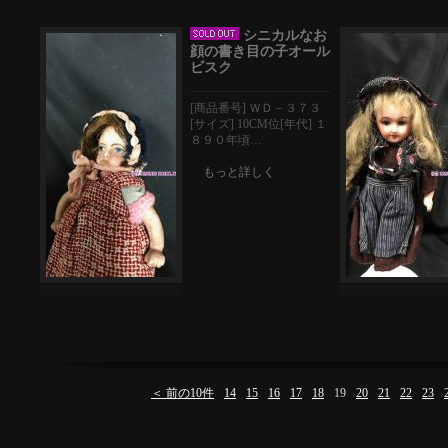
シニカルなお
顔の書き目の子オール
ビスク
[商品番号] ＷＤ－３７３
[サイズ] 10CM位[年代] １
８９０年頃…
もっと詳しく
＜ 前の10件
14
15
16
17
18
19
20
21
22
23