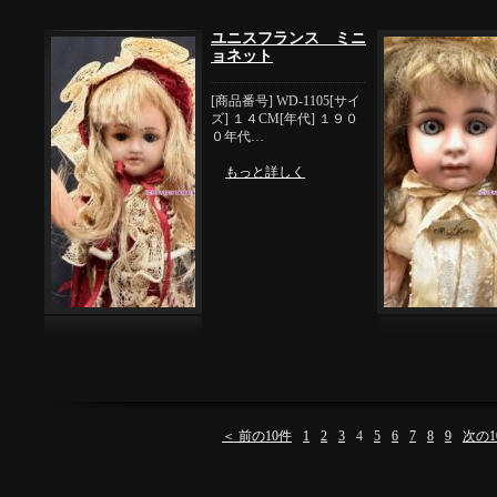
ユニスフランス ミニ
ョネット
[商品番号] WD-1105[サイ
ズ] １４CM[年代] １９０
０年代…
もっと詳しく
＜ 前の10件
1
2
3
4
5
6
7
8
9
次の1