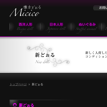
トップページ
新どぉる
新どぉる