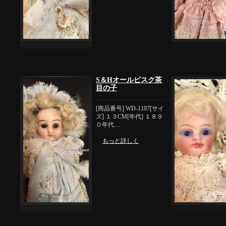
S＆Hオールビスク茶
目の子
[商品番号] WD-1107[サイ
ズ] １３CM[年代] １８９
０年代…
もっと詳しく