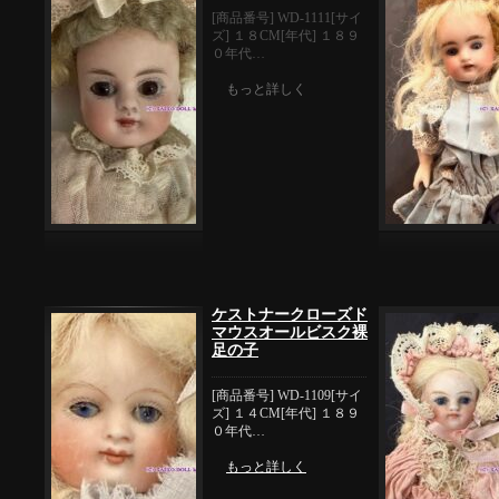
[商品番号] WD-1111[サイ
ズ] １８CM[年代] １８９
０年代…
もっと詳しく
ケストナークローズド
マウスオールビスク裸
足の子
[商品番号] WD-1109[サイ
ズ] １４CM[年代] １８９
０年代…
もっと詳しく