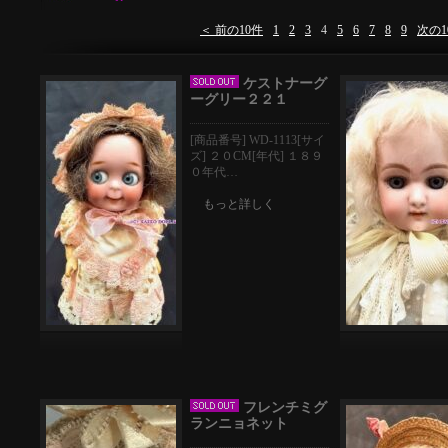
＜ 前の10件
1
2
3
4
5
6
7
8
9
次の1
ケストナーグ
ーグリー２２１
[商品番号] WD-1113[サイ
ズ] ２０CM[年代] １８９
０年代…
もっと詳しく
フレンチミグ
ランニョネット