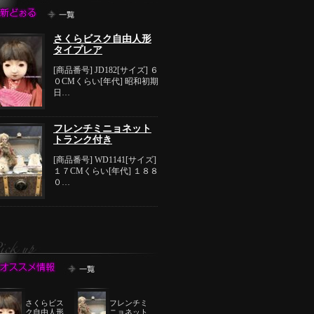
さくらビスク自由人形
タイプレア
[商品番号] JD182[サイズ] ６
０CMくらい[年代] 昭和初期
日…
フレンチミニョネット
トランク付き
[商品番号] WD1141[サイズ]
１７CMくらい[年代] １８８
０…
さくらビス
フレンチミ
ク自由人形
ニョネット