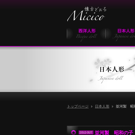
トップページ
日本人形
並河製 昭
並河製 昭和の子